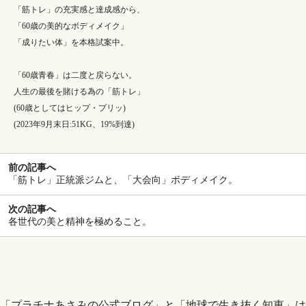
「筋トレ」の充実感と達成感から、
「60歳の美的なボディメイク」
「成りたい体」を本格試案中。
「60歳青春」は二度と戻らない。
人生の最後を賭ける為の「筋トレ」
(60歳としてはヒップ・プリッ)
(2023年9月末日:51KG、19%到達)
前の記事へ
「筋トレ」正統派ジムと、「大会向」ボディメイク。
次の記事へ
各世代の美と精神を極めること。
「プラチナあさみの公式ブログ」と「地球で生き抜く知恵」は