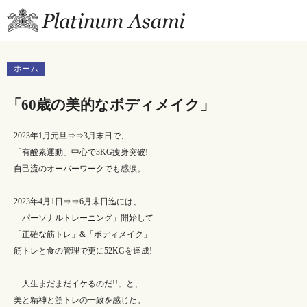
プラチナあさみ公式ブ
ホーム
「60歳の美的なボディメイク」
2023年1月元旦⇒⇒3月末日で、
「有酸素運動」中心で3KG痩身突破!
自己流のオーバーワークでも感涙。
2023年4月1日⇒⇒6月末日迄には、
「パーソナルトレーニング」開始して
「正確な筋トレ」&「ボディメイク」
筋トレと食の管理で更に52KGを達成!
「人生まだまだイケるのだ!!」と、
美と精神と筋トレの一致を感じた。