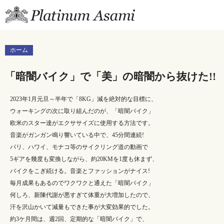
プラチナあさみ公式ブ
ホーム
「暗闇バイク」で「美」の暗闇から抜けた!!
2023年1月元旦～半年で「8KG」減を絶対的な目標に、
ウォーキングの次に取り組んだのが、「暗闇バイク」
欧米のスター達がエクササイズに使用する方法です。
音楽がガンガン鳴り響いている中で、45分間連続!
パリ、ハワイ、モナコ等のサイクリング道の動画で
5ギアを幾度も変換しながら、約20KMを1度も休まず、
バイクをこぎ続ける。音楽とファッションがナイス!
毎月成果もあるのでワクワクと通えた「暗闇バイク」
何しろ、新陳代謝が悪すぎて体重が大増加したので、
汗を沢山かいて減量もできた事が大変効果的でした。
約3ケ月間は、週2回、定期的な「暗闇バイク」で、